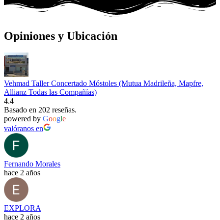
Opiniones y Ubicación
Vehmad Taller Concertado Móstoles (Mutua Madrileña, Mapfre,
Allianz Todas las Compañías)
4.4
Basado en 202 reseñas.
powered by
G
o
o
g
l
e
valóranos en
Fernando Morales
hace 2 años
EXPLORA
hace 2 años