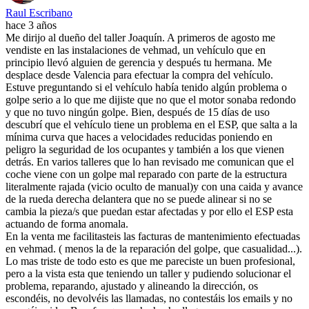
Raul Escribano
hace 3 años
Me dirijo al dueño del taller Joaquín. A primeros de agosto me
vendiste en las instalaciones de vehmad, un vehículo que en
principio llevó alguien de gerencia y después tu hermana. Me
desplace desde Valencia para efectuar la compra del vehículo.
Estuve preguntando si el vehículo había tenido algún problema o
golpe serio a lo que me dijiste que no que el motor sonaba redondo
y que no tuvo ningún golpe. Bien, después de 15 días de uso
descubrí que el vehículo tiene un problema en el ESP, que salta a la
mínima curva que haces a velocidades reducidas poniendo en
peligro la seguridad de los ocupantes y también a los que vienen
detrás. En varios talleres que lo han revisado me comunican que el
coche viene con un golpe mal reparado con parte de la estructura
literalmente rajada (vicio oculto de manual)y con una caida y avance
de la rueda derecha delantera que no se puede alinear si no se
cambia la pieza/s que puedan estar afectadas y por ello el ESP esta
actuando de forma anomala.
En la venta me facilitasteis las facturas de mantenimiento efectuadas
en vehmad. ( menos la de la reparación del golpe, que casualidad...).
Lo mas triste de todo esto es que me pareciste un buen profesional,
pero a la vista esta que teniendo un taller y pudiendo solucionar el
problema, reparando, ajustado y alineando la dirección, os
escondéis, no devolvéis las llamadas, no contestáis los emails y no