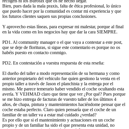
recogéis ni los Burofax que os he hecho llegar.
Bien, pues dada la mala praxis, falta de ética profesional, lo único
que puedo hacer por la comunidad es contar mi experiencia y que
los futuros clientes saquen sus propias conclusiones.
Y aprovecho estas líneas, para expresar mi malestar, porque al final
en la vida como en los negocios hay que dar la cara SIEMPRE.
PD1. Al community manager o el que vaya a contestar a este post,
que se deje de florituras, si sigue este comentario es porque no os
habéis puesto en contacto conmigo.
PD2. En contestación a vuestra respuesta de esta reseña:
El dueño del taller a modo representación de su hermana y como
anterior propietario del vehiculo fue quien gestiono la venta en el
propio taller a través de Jason el planchista y la entrega por el
mismo. Me parece temerario haber vendido el coche ocultando esta
avería. Y VEHMAD claro que tiene que ver ¿Por qué? Pues porque
se me hizo entrega de facturas de vuestro taller de los últimos 4
años, de chapa, pintura y mantenimientos haciéndome pensar que el
coche estaba perfecto. Claro quien pensaría que el coche de un
familiar de un taller va a estar mal cuidado ¿verdad?
Es por ello que si el mantenimiento y actuaciones en un coche
propio y de un familiar ha sido el que presenta esta unidad, no