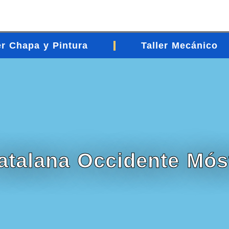
er Chapa y Pintura
Taller Mecánico
Catalana Occidente Mós