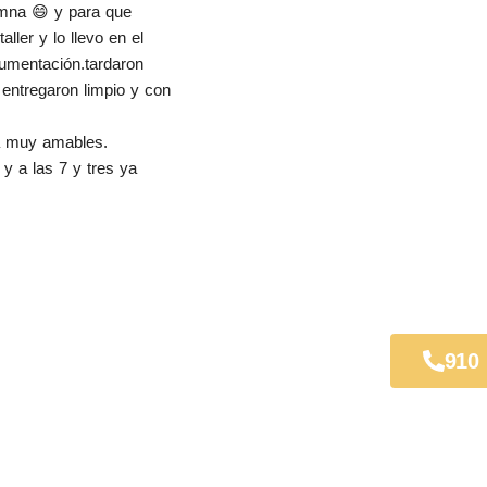
mna 😄 y para que 
ler y lo llevo en el 
cumentación.tardaron 
entregaron limpio y con 
da muy amables.
y a las 7 y tres ya 
 Móstoles
910