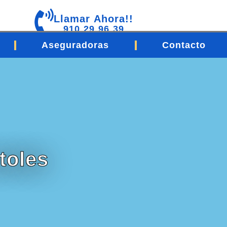
Llamar Ahora!!
910 29 96 39
Aseguradoras
Contacto
toles