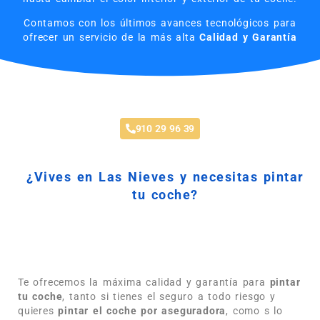
Contamos con los últimos avances tecnológicos para
ofrecer un servicio de la más alta
Calidad y Garantía
Pintar Coche Las Nieves
910 29 96 39
¿Vives en Las Nieves y necesitas pintar
tu coche?
Si vives o trabajas en Las Nieves estás de suerte,
nuestro taller te ofrece soluciones personalizadas para
pintar tu coche.
Te ofrecemos la máxima calidad y garantía para
pintar
tu coche
, tanto si tienes el seguro a todo riesgo y
quieres
pintar el coche por aseguradora
, como s lo