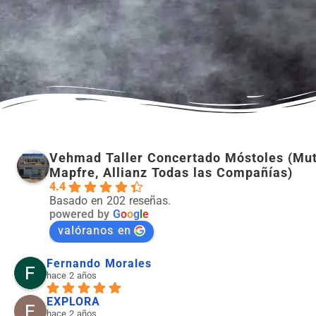
Vehmad Taller Concertado Móstoles (Mut
Mapfre, Allianz Todas las Compañías)
4.4
Basado en 202 reseñas.
powered by
G
o
o
g
l
e
valóranos en
Fernando Morales
hace 2 años
EXPLORA
hace 2 años