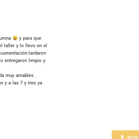
lumna 
 y para que 
taller y lo llevo en el 
ocumentación.tardaron 
o entregaron limpio y 
ida muy amables.
 y a las 7 y tres ya 
stoles
910