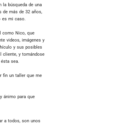
 la búsqueda de una 
s de más de 32 años, 
o es mi caso.
l como Nico, que 
te videos, imágenes y 
ículo y sus posibles 
l cliente, y tomándose 
 ésta sea.
fin un taller que me 
y ánimo para que 
ar a todos, son unos 