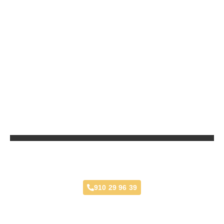
Taller Multimarca en la Zona
910 29 96 39