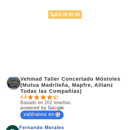
Taller Chapa y Pintura La Fortuna
910 29 96 39
Opiniones y Ubicación
Vehmad Taller Concertado Móstoles
(Mutua Madrileña, Mapfre, Allianz
Todas las Compañías)
4.4
Basado en 202 reseñas.
powered by
G
o
o
g
l
e
valóranos en
Fernando Morales