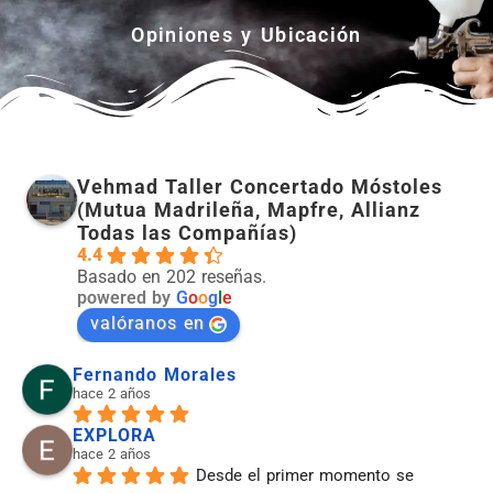
Opiniones y Ubicación
Vehmad Taller Concertado Móstoles
(Mutua Madrileña, Mapfre, Allianz
Todas las Compañías)
4.4
Basado en 202 reseñas.
powered by
G
o
o
g
l
e
valóranos en
Fernando Morales
hace 2 años
EXPLORA
hace 2 años
Desde el primer momento se 