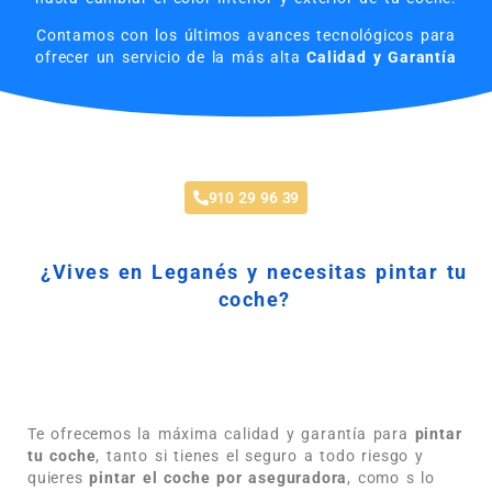
Contamos con los últimos avances tecnológicos para
ofrecer un servicio de la más alta
Calidad y Garantía
Pintar Coche Leganés
910 29 96 39
¿Vives en Leganés y necesitas pintar tu
coche?
Si vives o trabajas en Leganés estás de suerte, nuestro
taller te ofrece soluciones personalizadas para pintar tu
coche.
Te ofrecemos la máxima calidad y garantía para
pintar
tu coche
, tanto si tienes el seguro a todo riesgo y
quieres
pintar el coche por aseguradora
, como s lo