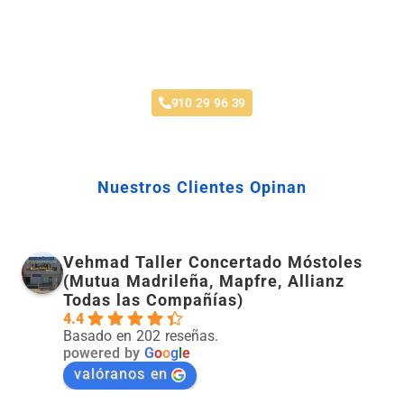
Pintar Coche Leganés
910 29 96 39
Nuestros Clientes Opinan
Vehmad Taller Concertado Móstoles
(Mutua Madrileña, Mapfre, Allianz
Todas las Compañías)
4.4
Basado en 202 reseñas.
powered by
G
o
o
g
l
e
valóranos en