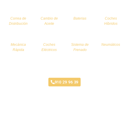
Correa de
Cambio de
Baterias
Coches
Distribución
Aceite
Híbridos
Mecánica
Coches
Sistema de
Neumáticos
Rápida
Eléctricos
Frenado
Taller de Mecánica Chapa y Pintura
910 29 96 39