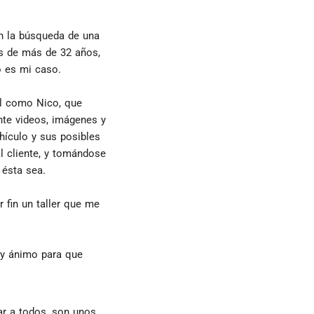
 la búsqueda de una 
s de más de 32 años, 
o es mi caso.
l como Nico, que 
te videos, imágenes y 
ículo y sus posibles 
l cliente, y tomándose 
 ésta sea.
fin un taller que me 
y ánimo para que 
ar a todos, son unos 