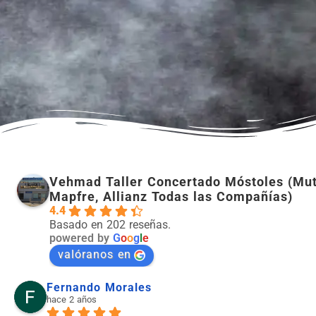
Vehmad Taller Concertado Móstoles (Mut
Mapfre, Allianz Todas las Compañías)
4.4
Basado en 202 reseñas.
powered by
G
o
o
g
l
e
valóranos en
Fernando Morales
hace 2 años