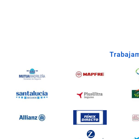
Taller Mutua Madrileña Automovi
Trabajam