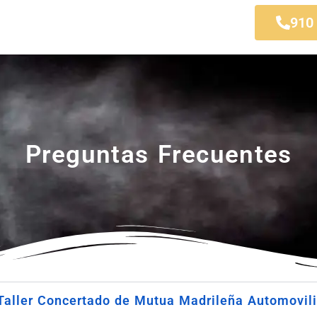
lista Móstoles
910
Preguntas Frecuentes
Taller Concertado de Mutua Madrileña Automovili