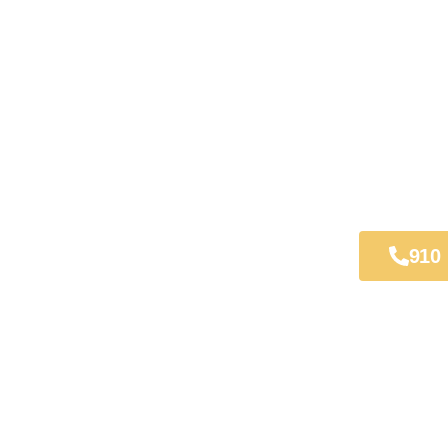
oles
910
Servicios