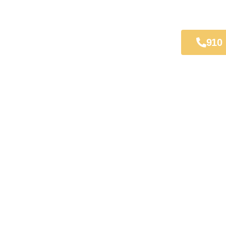
 y Electricidad
910