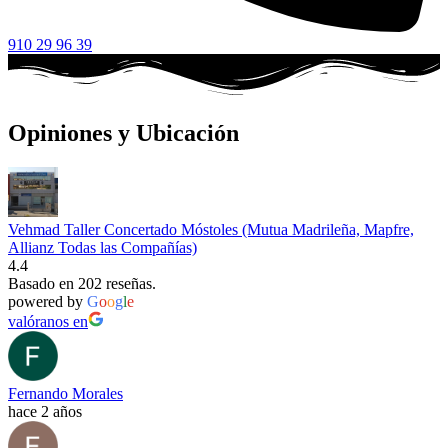
910 29 96 39
Opiniones y Ubicación
Vehmad Taller Concertado Móstoles (Mutua Madrileña, Mapfre,
Allianz Todas las Compañías)
4.4
Basado en 202 reseñas.
powered by
G
o
o
g
l
e
valóranos en
Fernando Morales
hace 2 años