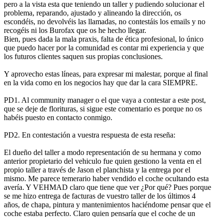
pero a la vista esta que teniendo un taller y pudiendo solucionar el
problema, reparando, ajustado y alineando la dirección, os
escondéis, no devolvéis las llamadas, no contestáis los emails y no
recogéis ni los Burofax que os he hecho llegar.
Bien, pues dada la mala praxis, falta de ética profesional, lo único
que puedo hacer por la comunidad es contar mi experiencia y que
los futuros clientes saquen sus propias conclusiones.
Y aprovecho estas líneas, para expresar mi malestar, porque al final
en la vida como en los negocios hay que dar la cara SIEMPRE.
PD1. Al community manager o el que vaya a contestar a este post,
que se deje de florituras, si sigue este comentario es porque no os
habéis puesto en contacto conmigo.
PD2. En contestación a vuestra respuesta de esta reseña:
El dueño del taller a modo representación de su hermana y como
anterior propietario del vehiculo fue quien gestiono la venta en el
propio taller a través de Jason el planchista y la entrega por el
mismo. Me parece temerario haber vendido el coche ocultando esta
avería. Y VEHMAD claro que tiene que ver ¿Por qué? Pues porque
se me hizo entrega de facturas de vuestro taller de los últimos 4
años, de chapa, pintura y mantenimientos haciéndome pensar que el
coche estaba perfecto. Claro quien pensaría que el coche de un