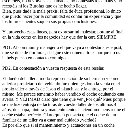
escondéis, no devolvéis las llamadas, no contestáis los emails y no
recogéis ni los Burofax que os he hecho llegar.
Bien, pues dada la mala praxis, falta de ética profesional, lo único
que puedo hacer por la comunidad es contar mi experiencia y que
los futuros clientes saquen sus propias conclusiones.
Y aprovecho estas líneas, para expresar mi malestar, porque al final
en la vida como en los negocios hay que dar la cara SIEMPRE.
PD1. Al community manager o el que vaya a contestar a este post,
que se deje de florituras, si sigue este comentario es porque no os
habéis puesto en contacto conmigo.
PD2. En contestación a vuestra respuesta de esta reseña:
El dueño del taller a modo representación de su hermana y como
anterior propietario del vehiculo fue quien gestiono la venta en el
propio taller a través de Jason el planchista y la entrega por el
mismo. Me parece temerario haber vendido el coche ocultando esta
avería. Y VEHMAD claro que tiene que ver ¿Por qué? Pues porque
se me hizo entrega de facturas de vuestro taller de los últimos 4
años, de chapa, pintura y mantenimientos haciéndome pensar que el
coche estaba perfecto. Claro quien pensaría que el coche de un
familiar de un taller va a estar mal cuidado ¿verdad?
Es por ello que si el mantenimiento y actuaciones en un coche