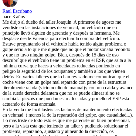
Raul Escribano
hace 3 años
Me dirijo al dueño del taller Joaquín. A primeros de agosto me
vendiste en las instalaciones de vehmad, un vehículo que en
principio llevó alguien de gerencia y después tu hermana. Me
desplace desde Valencia para efectuar la compra del vehículo.
Estuve preguntando si el vehículo había tenido algún problema o
golpe serio a lo que me dijiste que no que el motor sonaba redondo
y que no tuvo ningún golpe. Bien, después de 15 días de uso
descubrí que el vehículo tiene un problema en el ESP, que salta a la
mínima curva que haces a velocidades reducidas poniendo en
peligro la seguridad de los ocupantes y también a los que vienen
detrás. En varios talleres que lo han revisado me comunican que el
coche viene con un golpe mal reparado con parte de la estructura
literalmente rajada (vicio oculto de manual)y con una caida y avance
de la rueda derecha delantera que no se puede alinear si no se
cambia la pieza/s que puedan estar afectadas y por ello el ESP esta
actuando de forma anomala.
En la venta me facilitasteis las facturas de mantenimiento efectuadas
en vehmad. ( menos la de la reparación del golpe, que casualidad...).
Lo mas triste de todo esto es que me pareciste un buen profesional,
pero a la vista esta que teniendo un taller y pudiendo solucionar el
problema, reparando, ajustado y alineando la dirección, os