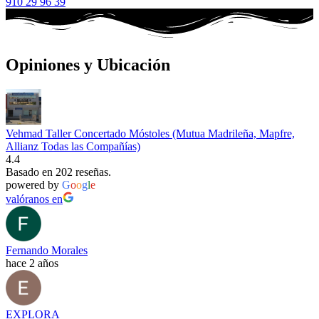
910 29 96 39
Opiniones y Ubicación
Vehmad Taller Concertado Móstoles (Mutua Madrileña, Mapfre,
Allianz Todas las Compañías)
4.4
Basado en 202 reseñas.
powered by
G
o
o
g
l
e
valóranos en
Fernando Morales
hace 2 años
EXPLORA