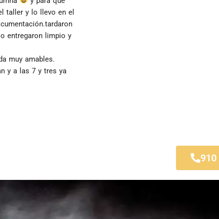
lumna 
 y para que 
taller y lo llevo en el 
ocumentación.tardaron 
o entregaron limpio y 
ida muy amables.
 y a las 7 y tres ya 
 de En medio
910