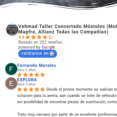
Vehmad Taller Concertado Móstoles (Mut
Mapfre, Allianz Todas las Compañías)
4.4
Basado en 202 reseñas.
powered by
G
o
o
g
l
e
valóranos en
Fernando Morales
hace 2 años
EXPLORA
hace 2 años
Desde el primer momento se vuelcan en
solución para la avería, aún cuando se trate de vehículo
sin posibilidad de encontrar piezas de sustitución, com
Trato muy cercano por parte de un excelente profesiona