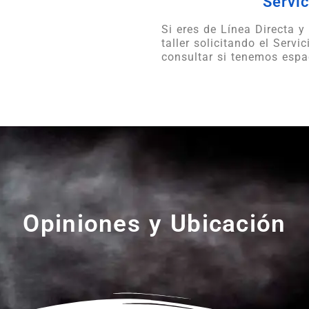
Servic
Si eres de Línea Directa y
taller solicitando el Serv
consultar si tenemos espa
Opiniones y Ubicación