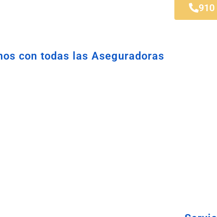
 de En medio
910
os con todas las Aseguradoras