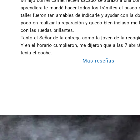
Mi hijo con el carnet recién sacado se abrazo a una co
aprendiera le mandé hacer todos los trámites el busco el 
taller fueron tan amables de indicarle y ayudar con la d
poco en realizar la reparación y quedo bien incluso me l
con las ruedas brillantes.
Tanto el Señor de la entrega como la joven de la recog
Y en el horario cumplieron, me dijeron que a las 7 abrirán
tenía el coche.
Más reseñas
Taller Línea Directa Moraleja