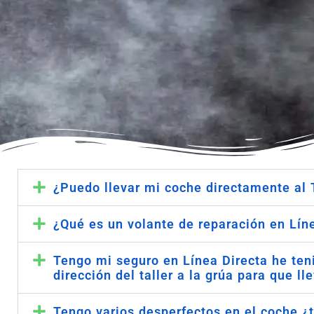
¿Puedo llevar mi coche directamente al 
¿Qué es un volante de reparación en Lín
Tengo mi seguro en Línea Directa he teni
dirección del taller a la grúa para que l
Tengo varios desperfectos en el coche ¿t