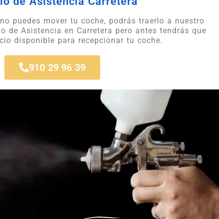
io de Asistencia Carretera
 no puedes mover tu coche, podrás traerlo a nuestro
icio de Asistencia en Carretera pero antes tendrás que
cio disponible para recepcionar tu coche.
910 29 96 39