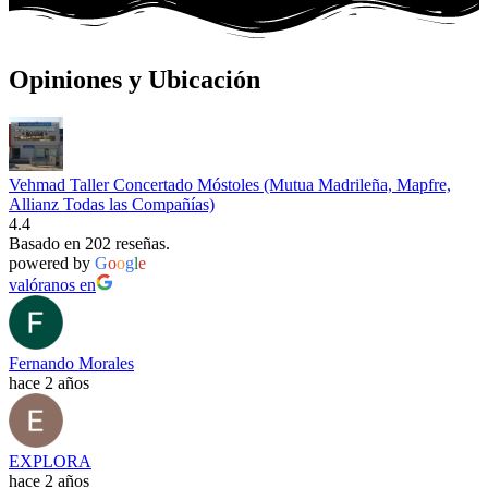
Opiniones y Ubicación
Vehmad Taller Concertado Móstoles (Mutua Madrileña, Mapfre,
Allianz Todas las Compañías)
4.4
Basado en 202 reseñas.
powered by
G
o
o
g
l
e
valóranos en
Fernando Morales
hace 2 años
EXPLORA
hace 2 años