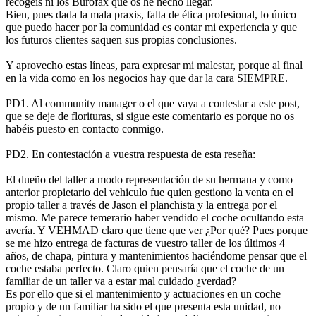
recogéis ni los Burofax que os he hecho llegar.
Bien, pues dada la mala praxis, falta de ética profesional, lo único
que puedo hacer por la comunidad es contar mi experiencia y que
los futuros clientes saquen sus propias conclusiones.
Y aprovecho estas líneas, para expresar mi malestar, porque al final
en la vida como en los negocios hay que dar la cara SIEMPRE.
PD1. Al community manager o el que vaya a contestar a este post,
que se deje de florituras, si sigue este comentario es porque no os
habéis puesto en contacto conmigo.
PD2. En contestación a vuestra respuesta de esta reseña:
El dueño del taller a modo representación de su hermana y como
anterior propietario del vehiculo fue quien gestiono la venta en el
propio taller a través de Jason el planchista y la entrega por el
mismo. Me parece temerario haber vendido el coche ocultando esta
avería. Y VEHMAD claro que tiene que ver ¿Por qué? Pues porque
se me hizo entrega de facturas de vuestro taller de los últimos 4
años, de chapa, pintura y mantenimientos haciéndome pensar que el
coche estaba perfecto. Claro quien pensaría que el coche de un
familiar de un taller va a estar mal cuidado ¿verdad?
Es por ello que si el mantenimiento y actuaciones en un coche
propio y de un familiar ha sido el que presenta esta unidad, no