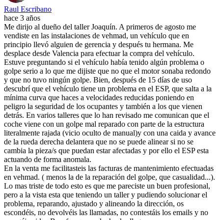
Raul Escribano
hace 3 años
Me dirijo al dueño del taller Joaquín. A primeros de agosto me
vendiste en las instalaciones de vehmad, un vehículo que en
principio llevó alguien de gerencia y después tu hermana. Me
desplace desde Valencia para efectuar la compra del vehículo.
Estuve preguntando si el vehículo había tenido algún problema o
golpe serio a lo que me dijiste que no que el motor sonaba redondo
y que no tuvo ningún golpe. Bien, después de 15 días de uso
descubrí que el vehículo tiene un problema en el ESP, que salta a la
mínima curva que haces a velocidades reducidas poniendo en
peligro la seguridad de los ocupantes y también a los que vienen
detrás. En varios talleres que lo han revisado me comunican que el
coche viene con un golpe mal reparado con parte de la estructura
literalmente rajada (vicio oculto de manual)y con una caida y avance
de la rueda derecha delantera que no se puede alinear si no se
cambia la pieza/s que puedan estar afectadas y por ello el ESP esta
actuando de forma anomala.
En la venta me facilitasteis las facturas de mantenimiento efectuadas
en vehmad. ( menos la de la reparación del golpe, que casualidad...).
Lo mas triste de todo esto es que me pareciste un buen profesional,
pero a la vista esta que teniendo un taller y pudiendo solucionar el
problema, reparando, ajustado y alineando la dirección, os
escondéis, no devolvéis las llamadas, no contestáis los emails y no