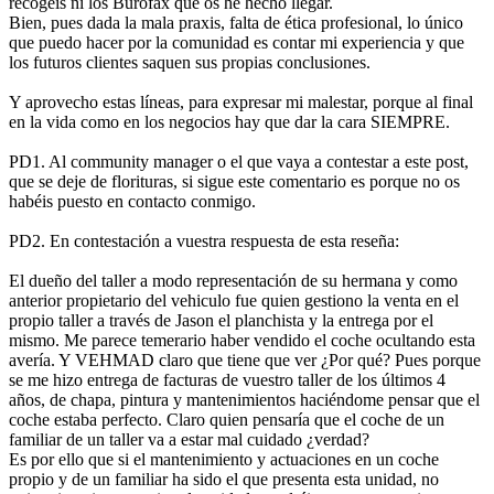
recogéis ni los Burofax que os he hecho llegar.
Bien, pues dada la mala praxis, falta de ética profesional, lo único
que puedo hacer por la comunidad es contar mi experiencia y que
los futuros clientes saquen sus propias conclusiones.
Y aprovecho estas líneas, para expresar mi malestar, porque al final
en la vida como en los negocios hay que dar la cara SIEMPRE.
PD1. Al community manager o el que vaya a contestar a este post,
que se deje de florituras, si sigue este comentario es porque no os
habéis puesto en contacto conmigo.
PD2. En contestación a vuestra respuesta de esta reseña:
El dueño del taller a modo representación de su hermana y como
anterior propietario del vehiculo fue quien gestiono la venta en el
propio taller a través de Jason el planchista y la entrega por el
mismo. Me parece temerario haber vendido el coche ocultando esta
avería. Y VEHMAD claro que tiene que ver ¿Por qué? Pues porque
se me hizo entrega de facturas de vuestro taller de los últimos 4
años, de chapa, pintura y mantenimientos haciéndome pensar que el
coche estaba perfecto. Claro quien pensaría que el coche de un
familiar de un taller va a estar mal cuidado ¿verdad?
Es por ello que si el mantenimiento y actuaciones en un coche
propio y de un familiar ha sido el que presenta esta unidad, no