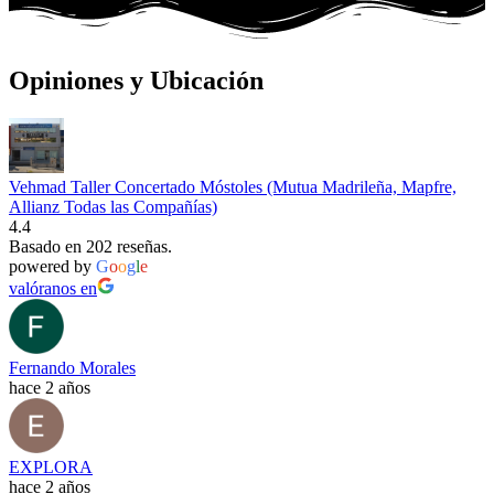
Opiniones y Ubicación
Vehmad Taller Concertado Móstoles (Mutua Madrileña, Mapfre,
Allianz Todas las Compañías)
4.4
Basado en 202 reseñas.
powered by
G
o
o
g
l
e
valóranos en
Fernando Morales
hace 2 años
EXPLORA
hace 2 años