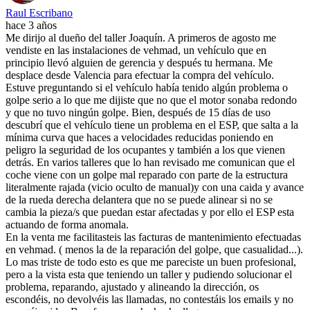
Raul Escribano
hace 3 años
Me dirijo al dueño del taller Joaquín. A primeros de agosto me
vendiste en las instalaciones de vehmad, un vehículo que en
principio llevó alguien de gerencia y después tu hermana. Me
desplace desde Valencia para efectuar la compra del vehículo.
Estuve preguntando si el vehículo había tenido algún problema o
golpe serio a lo que me dijiste que no que el motor sonaba redondo
y que no tuvo ningún golpe. Bien, después de 15 días de uso
descubrí que el vehículo tiene un problema en el ESP, que salta a la
mínima curva que haces a velocidades reducidas poniendo en
peligro la seguridad de los ocupantes y también a los que vienen
detrás. En varios talleres que lo han revisado me comunican que el
coche viene con un golpe mal reparado con parte de la estructura
literalmente rajada (vicio oculto de manual)y con una caida y avance
de la rueda derecha delantera que no se puede alinear si no se
cambia la pieza/s que puedan estar afectadas y por ello el ESP esta
actuando de forma anomala.
En la venta me facilitasteis las facturas de mantenimiento efectuadas
en vehmad. ( menos la de la reparación del golpe, que casualidad...).
Lo mas triste de todo esto es que me pareciste un buen profesional,
pero a la vista esta que teniendo un taller y pudiendo solucionar el
problema, reparando, ajustado y alineando la dirección, os
escondéis, no devolvéis las llamadas, no contestáis los emails y no