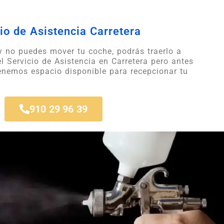
io de Asistencia Carretera
 y no puedes mover tu coche, podrás traerlo a
el Servicio de Asistencia en Carretera pero antes
tenemos espacio disponible para recepcionar tu
910 29 96 39