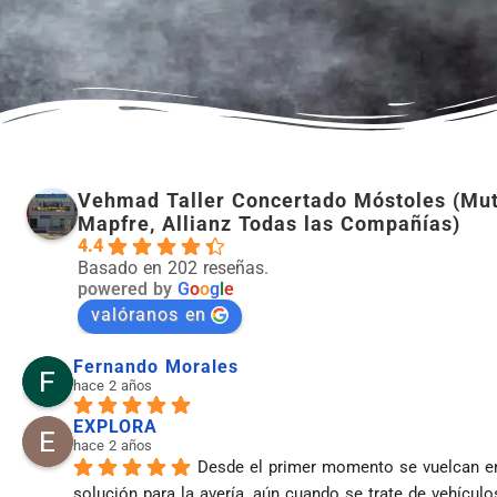
Vehmad Taller Concertado Móstoles (Mut
Mapfre, Allianz Todas las Compañías)
4.4
Basado en 202 reseñas.
powered by
G
o
o
g
l
e
valóranos en
Fernando Morales
hace 2 años
EXPLORA
hace 2 años
Desde el primer momento se vuelcan en
solución para la avería, aún cuando se trate de vehículo