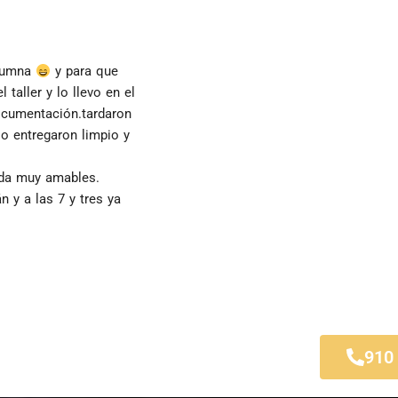
lumna 
 y para que 
taller y lo llevo en el 
ocumentación.tardaron 
o entregaron limpio y 
ida muy amables.
 y a las 7 y tres ya 
 Rosales
910