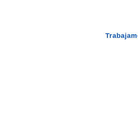
Taller Catalana Occidente 
Trabajam