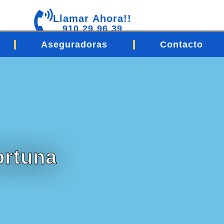
Llamar Ahora!!
910 29 96 39
Aseguradoras
Contacto
ortuna