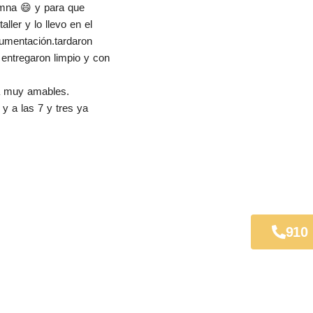
mna 😄 y para que 
ler y lo llevo en el 
cumentación.tardaron 
entregaron limpio y con 
da muy amables.
y a las 7 y tres ya 
La Fortuna
910