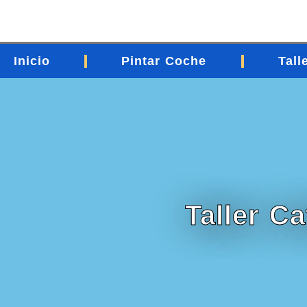
contenido
Inicio
Pintar Coche
Tall
Taller C