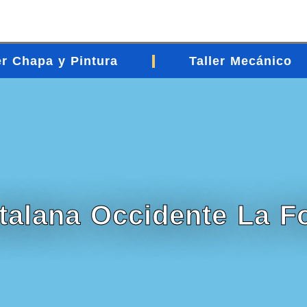
er Chapa y Pintura
Taller Mecánico
atalana Occidente La F