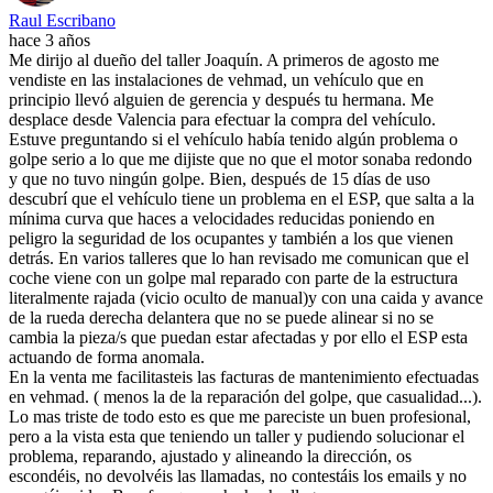
Raul Escribano
hace 3 años
Me dirijo al dueño del taller Joaquín. A primeros de agosto me
vendiste en las instalaciones de vehmad, un vehículo que en
principio llevó alguien de gerencia y después tu hermana. Me
desplace desde Valencia para efectuar la compra del vehículo.
Estuve preguntando si el vehículo había tenido algún problema o
golpe serio a lo que me dijiste que no que el motor sonaba redondo
y que no tuvo ningún golpe. Bien, después de 15 días de uso
descubrí que el vehículo tiene un problema en el ESP, que salta a la
mínima curva que haces a velocidades reducidas poniendo en
peligro la seguridad de los ocupantes y también a los que vienen
detrás. En varios talleres que lo han revisado me comunican que el
coche viene con un golpe mal reparado con parte de la estructura
literalmente rajada (vicio oculto de manual)y con una caida y avance
de la rueda derecha delantera que no se puede alinear si no se
cambia la pieza/s que puedan estar afectadas y por ello el ESP esta
actuando de forma anomala.
En la venta me facilitasteis las facturas de mantenimiento efectuadas
en vehmad. ( menos la de la reparación del golpe, que casualidad...).
Lo mas triste de todo esto es que me pareciste un buen profesional,
pero a la vista esta que teniendo un taller y pudiendo solucionar el
problema, reparando, ajustado y alineando la dirección, os
escondéis, no devolvéis las llamadas, no contestáis los emails y no