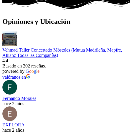
Opiniones y Ubicación
Vehmad Taller Concertado Móstoles (Mutua Madrileña, Mapfre,
Allianz Todas las Compañías)
4.4
Basado en 202 reseñas.
powered by
G
o
o
g
l
e
valóranos en
Fernando Morales
hace 2 años
EXPLORA
hace 2 años