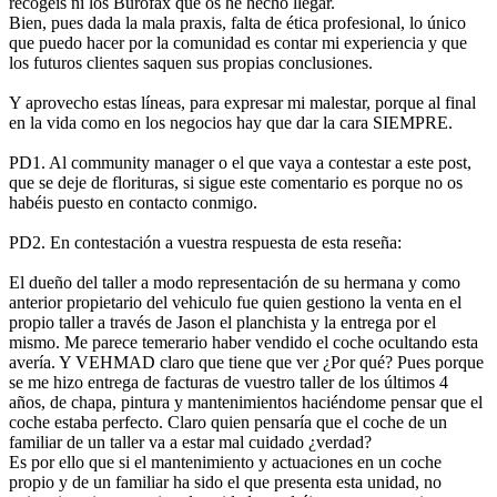
recogéis ni los Burofax que os he hecho llegar.
Bien, pues dada la mala praxis, falta de ética profesional, lo único
que puedo hacer por la comunidad es contar mi experiencia y que
los futuros clientes saquen sus propias conclusiones.
Y aprovecho estas líneas, para expresar mi malestar, porque al final
en la vida como en los negocios hay que dar la cara SIEMPRE.
PD1. Al community manager o el que vaya a contestar a este post,
que se deje de florituras, si sigue este comentario es porque no os
habéis puesto en contacto conmigo.
PD2. En contestación a vuestra respuesta de esta reseña:
El dueño del taller a modo representación de su hermana y como
anterior propietario del vehiculo fue quien gestiono la venta en el
propio taller a través de Jason el planchista y la entrega por el
mismo. Me parece temerario haber vendido el coche ocultando esta
avería. Y VEHMAD claro que tiene que ver ¿Por qué? Pues porque
se me hizo entrega de facturas de vuestro taller de los últimos 4
años, de chapa, pintura y mantenimientos haciéndome pensar que el
coche estaba perfecto. Claro quien pensaría que el coche de un
familiar de un taller va a estar mal cuidado ¿verdad?
Es por ello que si el mantenimiento y actuaciones en un coche
propio y de un familiar ha sido el que presenta esta unidad, no