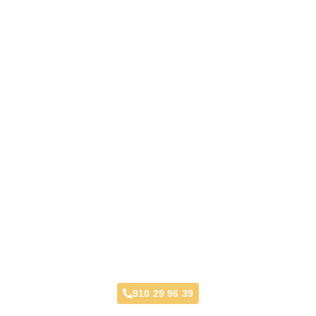
Taller Génesis Seguros Villaviciosa de
Odón
910 29 96 39